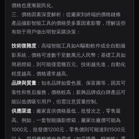
價格也逐漸親民化。
三、價格因素深度解析：從廠家到終端的價格鏈條
產品攝影智能工具的價格受多重因素影響，理解這些
有助于用戶做出明智采購決策：
技術復雜度
：高端智能工具如AI驅動軟件或全自動攝
影系統，價格可達數千至數萬元人民幣；基礎工具如
簡易燈箱，則可能僅需幾百元。技術越先進，自動化
程度越高，價格通常越高。
品牌與質量
：知名品牌如愛色麗、保富圖等，因其可
靠性和售后服務，價格較高；新興品牌或白牌產品可
能以低價吸引用戶，但需注意質量控制。
供應渠道
：廠家直供價格最低，批發次之，零售最
高。例如，一套智能攝影燈箱，廠家出廠價可能為
1000元，批發價1200元，零售價則可能達到1500元
以上。用戶應根據自身需求（如采購量、時效性）選