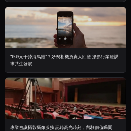
“9.9元干掉海馬體”？妙鴨相機負責人回應 攝影行業應謀
求共生發展
專業會議攝影攝像服務 記錄高光時刻，留駐價值瞬間